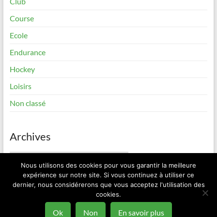
Club
Course
Ecole
Endurance
Hockey
Loisirs
Non classé
Archives
Archives
Nous utilisons des cookies pour vous garantir la meilleure
expérience sur notre site. Si vous continuez à utiliser ce
dernier, nous considérerons que vous acceptez l'utilisation des
cookies.
Copyright © 2026
Elan Roller Sorinières
. All rights reserved. Theme
Spacious
by ThemeGrill. Powered by:
WordPress
.
Ok
Non
En savoir plus
Contact
Mentions Légales