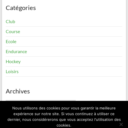
Catégories
Club
Course
Ecole
Endurance
Hockey
Loisirs
Archives
Archives
Nous utilisons des cookies pour vous garantir la meilleure
expérience sur notre site. Si vous continuez à utiliser ce
dernier, nous considérerons que vous acceptez l'utilisation des
cookies.
Copyright © 2026
Elan Roller Sorinières
. All rights reserved. Theme
Spacious