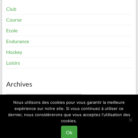
Club
Course
Ecole
Endurance
Hockey
Loisirs
Archives
Archives
Nous utilisons des cookies pour vous garantir la meilleure
expérience sur notre site. Si vous continuez à utiliser ce
dernier, nous considérerons que vous acceptez l'utilisation des
cookies.
Copyright © 2026
Elan Roller Sorinières
. All rights reserved. Theme
Spacious
by ThemeGrill. Powered by:
WordPress
.
Ok
Contact
Mentions Légales