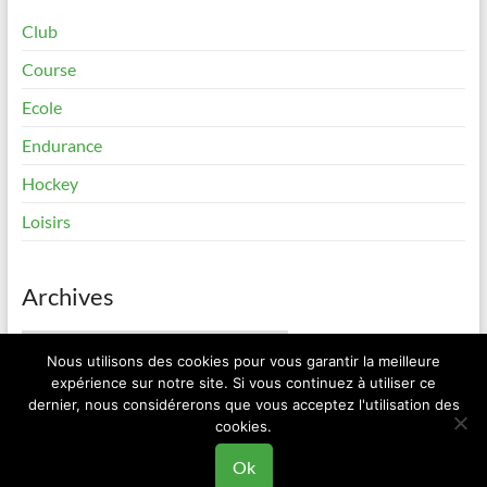
Club
Course
Ecole
Endurance
Hockey
Loisirs
Archives
Archives
Nous utilisons des cookies pour vous garantir la meilleure
expérience sur notre site. Si vous continuez à utiliser ce
dernier, nous considérerons que vous acceptez l'utilisation des
cookies.
Copyright © 2026
Elan Roller Sorinières
. All rights reserved. Theme
Spacious
by ThemeGrill. Powered by:
WordPress
.
Ok
Contact
Mentions Légales