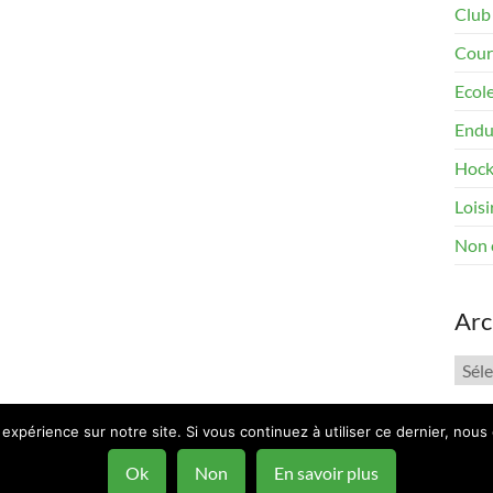
Club
Cour
Ecol
Endu
Hock
Loisi
Non 
Arc
Arch
 expérience sur notre site. Si vous continuez à utiliser ce dernier, nous
ous
by ThemeGrill. Powered by:
WordPress
.
Ok
Non
En savoir plus