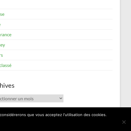
se
e
rance
ey
rs
classé
hives
ives
 considérerons que vous acceptez l'utilisation des cookies.
Contact
Mentions Légales