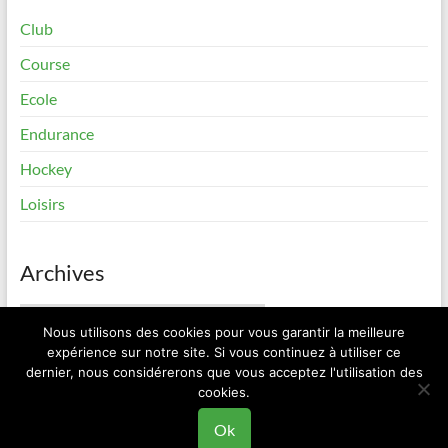
Club
Course
Ecole
Endurance
Hockey
Loisirs
Archives
Archives
Nous utilisons des cookies pour vous garantir la meilleure
expérience sur notre site. Si vous continuez à utiliser ce
dernier, nous considérerons que vous acceptez l'utilisation des
cookies.
Copyright © 2026
Elan Roller Sorinières
. All rights reserved. Theme
Spacious
by ThemeGrill. Powered by:
WordPress
.
Ok
Contact
Mentions Légales