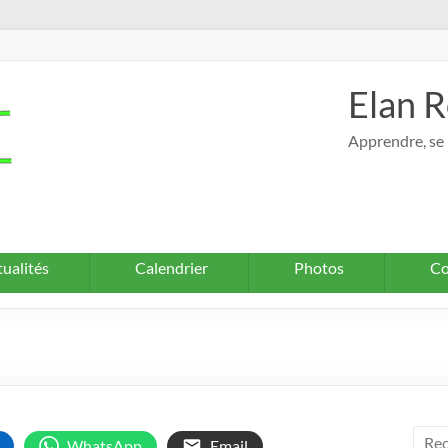
Elan R
Apprendre, se 
ualités
Calendrier
Photos
Co
WhatsApp
Email