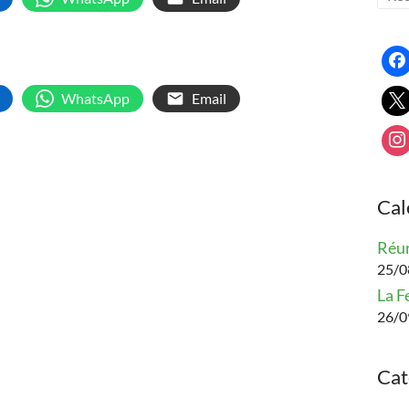
WhatsApp
Email
Cal
Réun
25/08
La F
26/0
Cat