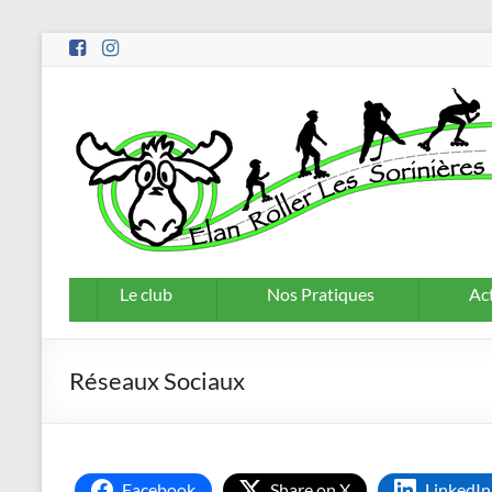
Aller
au
contenu
Le club
Nos Pratiques
Act
Réseaux Sociaux
Facebook
Share on X
LinkedIn