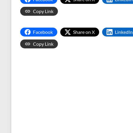
Copy Link
Facebook
Share on X
LinkedIn
Copy Link