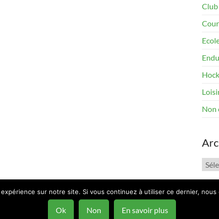
Club
Cour
Ecol
Endu
Hock
Loisi
Non 
Arc
Arch
 expérience sur notre site. Si vous continuez à utiliser ce dernier, nous
ous
by ThemeGrill. Powered by:
WordPress
.
Ok
Non
En savoir plus