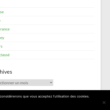
se
e
rance
ey
rs
classé
hives
ives
 considérerons que vous acceptez l'utilisation des cookies.
Contact
Mentions Légales