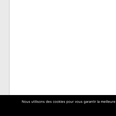
Nous utilisons des cookies pour vous garantir la meilleure
Copyright © 2026
Elan Roller Sorinières
. All rights reserved. Theme
Spaci