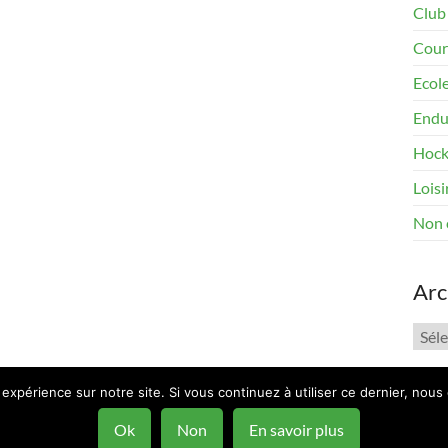
Club
Cour
Ecol
Endu
Hock
Loisi
Non 
Arc
Arch
 expérience sur notre site. Si vous continuez à utiliser ce dernier, nous
ous
by ThemeGrill. Powered by:
WordPress
.
Ok
Non
En savoir plus