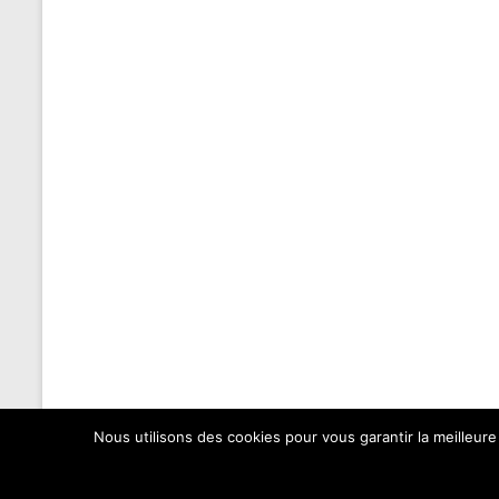
Nous utilisons des cookies pour vous garantir la meilleure
Copyright © 2026
Elan Roller Sorinières
. All rights reserved. Theme
Spaci