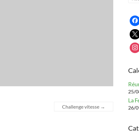
Cal
Réun
25/08
La F
Challenge vitesse
→
26/0
Cat