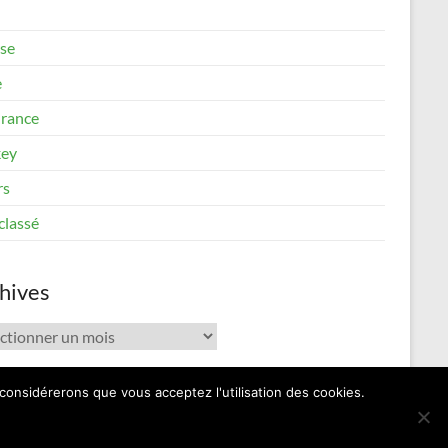
se
e
rance
ey
rs
classé
hives
ives
 considérerons que vous acceptez l'utilisation des cookies.
Contact
Mentions Légales