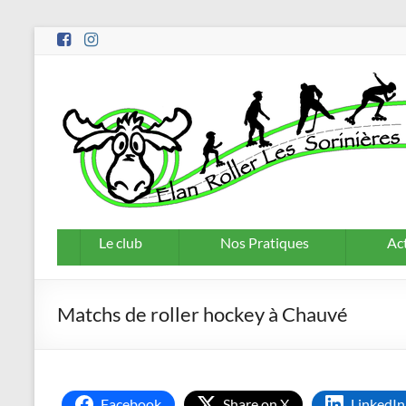
Aller
au
contenu
Le club
Nos Pratiques
Act
Matchs de roller hockey à Chauvé
Facebook
Share on X
LinkedIn