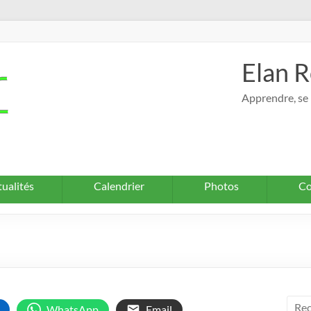
Elan R
Apprendre, se 
ualités
Calendrier
Photos
Co
WhatsApp
Email